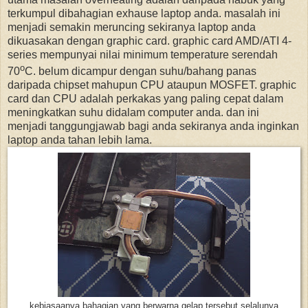
terkumpul dibahagian exhause laptop anda. masalah ini
menjadi semakin meruncing sekiranya laptop anda
dikuasakan dengan graphic card. graphic card AMD/ATI 4-
series mempunyai nilai minimum temperature serendah
o
70
C. belum dicampur dengan suhu/bahang panas
daripada chipset mahupun CPU ataupun MOSFET. graphic
card dan CPU adalah perkakas yang paling cepat dalam
meningkatkan suhu didalam computer anda. dan ini
menjadi tanggungjawab bagi anda sekiranya anda inginkan
laptop anda tahan lebih lama.
kebiasaanya bahagian yang berwarna gelap tersebut selalunya