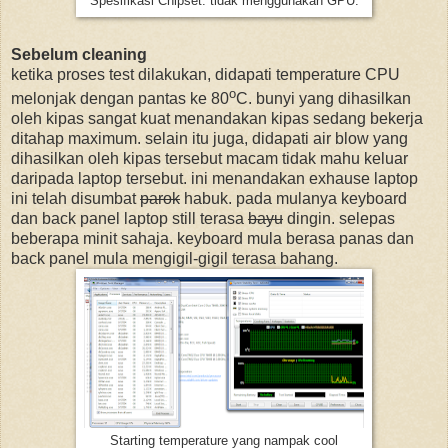
Spesifikasi Chipset. tidak menggunakan GPU.
Sebelum cleaning
ketika proses test dilakukan, didapati temperature CPU
o
melonjak dengan pantas ke 80
C. bunyi yang dihasilkan
oleh kipas sangat kuat menandakan kipas sedang bekerja
ditahap maximum. selain itu juga, didapati air blow yang
dihasilkan oleh kipas tersebut macam tidak mahu keluar
daripada laptop tersebut. ini menandakan exhause laptop
ini telah disumbat
parok
habuk. pada mulanya keyboard
dan back panel laptop still terasa
bayu
dingin. selepas
beberapa minit sahaja. keyboard mula berasa panas dan
back panel mula
mengigil-gigil
terasa bahang.
Starting temperature yang nampak cool