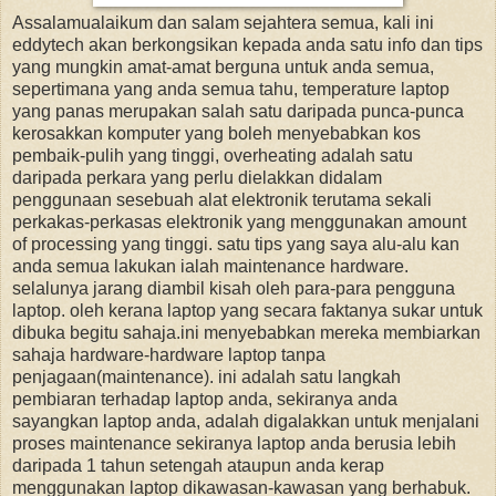
Assalamualaikum dan salam sejahtera semua, kali ini
eddytech akan berkongsikan kepada anda satu info dan tips
yang mungkin amat-amat berguna untuk anda semua,
sepertimana yang anda semua tahu, temperature laptop
yang panas merupakan salah satu daripada punca-punca
kerosakkan komputer yang boleh menyebabkan kos
pembaik-pulih yang tinggi, overheating adalah satu
daripada perkara yang perlu dielakkan didalam
penggunaan sesebuah alat elektronik terutama sekali
perkakas-perkasas elektronik yang menggunakan amount
of processing yang tinggi. satu tips yang saya alu-alu kan
anda semua lakukan ialah maintenance hardware.
selalunya jarang diambil kisah oleh para-para pengguna
laptop. oleh kerana laptop yang secara faktanya sukar untuk
dibuka begitu sahaja.ini menyebabkan mereka membiarkan
sahaja hardware-hardware laptop tanpa
penjagaan(maintenance). ini adalah satu langkah
pembiaran terhadap laptop anda, sekiranya anda
sayangkan laptop anda, adalah digalakkan untuk menjalani
proses maintenance sekiranya laptop anda berusia lebih
daripada 1 tahun setengah ataupun anda kerap
menggunakan laptop dikawasan-kawasan yang berhabuk.