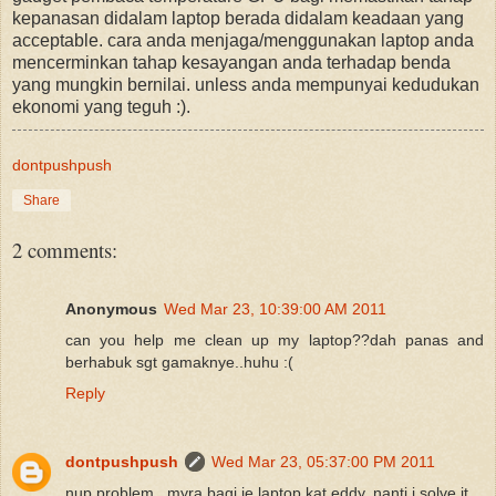
kepanasan didalam laptop berada didalam keadaan yang
acceptable. cara anda menjaga/menggunakan laptop anda
mencerminkan tahap kesayangan anda terhadap benda
yang mungkin bernilai. unless anda mempunyai kedudukan
ekonomi yang teguh :).
dontpushpush
Share
2 comments:
Anonymous
Wed Mar 23, 10:39:00 AM 2011
can you help me clean up my laptop??dah panas and
berhabuk sgt gamaknye..huhu :(
Reply
dontpushpush
Wed Mar 23, 05:37:00 PM 2011
nup problem...myra bagi je laptop kat eddy..nanti i solve it..