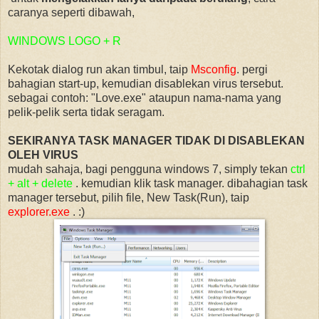
caranya seperti dibawah,
WINDOWS LOGO + R
Kekotak dialog run akan timbul, taip
Msconfig
. pergi
bahagian start-up, kemudian disablekan virus tersebut.
sebagai contoh: "Love.exe" ataupun nama-nama yang
pelik-pelik serta tidak seragam.
SEKIRANYA TASK MANAGER TIDAK DI DISABLEKAN
OLEH VIRUS
mudah sahaja, bagi pengguna windows 7, simply tekan
ctrl
+ alt + delete
. kemudian klik task manager. dibahagian task
manager tersebut, pilih file, New Task(Run), taip
explorer.exe
. :)