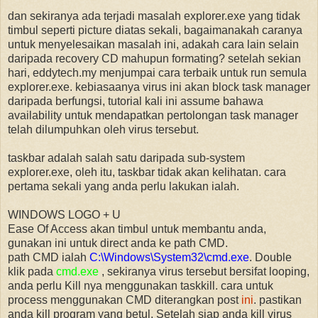
dan sekiranya ada terjadi masalah explorer.exe yang tidak
timbul seperti picture diatas sekali, bagaimanakah caranya
untuk menyelesaikan masalah ini, adakah cara lain selain
daripada recovery CD mahupun formating? setelah sekian
hari, eddytech.my menjumpai cara terbaik untuk run semula
explorer.exe. kebiasaanya virus ini akan block task manager
daripada berfungsi, tutorial kali ini assume bahawa
availability untuk mendapatkan pertolongan task manager
telah dilumpuhkan oleh virus tersebut.
taskbar adalah salah satu daripada sub-system
explorer.exe, oleh itu, taskbar tidak akan kelihatan. cara
pertama sekali yang anda perlu lakukan ialah.
WINDOWS LOGO + U
Ease Of Access akan timbul untuk membantu anda,
gunakan ini untuk direct anda ke path CMD.
path CMD ialah
C:\Windows\System32\cmd.exe
. Double
klik pada
cmd.exe
, sekiranya virus tersebut bersifat looping,
anda perlu Kill nya menggunakan taskkill. cara untuk
process menggunakan CMD diterangkan post
ini
. pastikan
anda kill program yang betul, Setelah siap anda kill virus