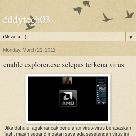
éddytech03
▼
Monday, March 21, 2011
enable explorer.exe selepas terkena virus
Jika dahulu, agak rancak penularan virus-virus berasaskan
flash. masih segar diingatan saya ada sesetengah virus ini