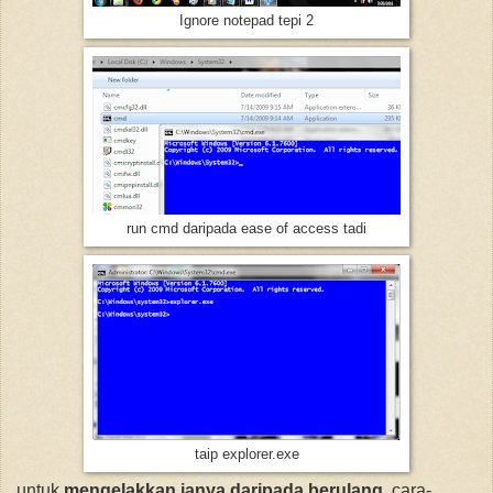
Ignore notepad tepi 2
run cmd daripada ease of access tadi
taip explorer.exe
untuk
mengelakkan ianya daripada berulang
, cara-