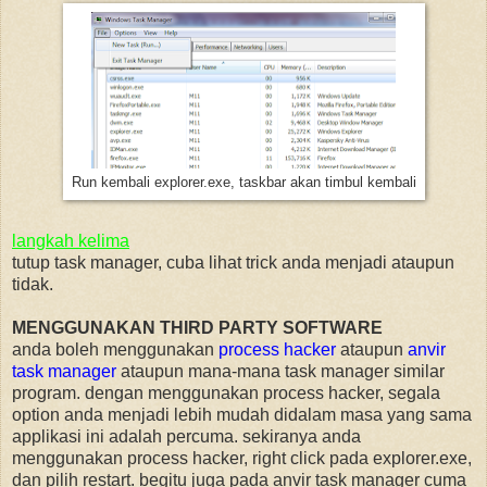
Run kembali explorer.exe, taskbar akan timbul kembali
langkah kelima
tutup task manager, cuba lihat trick anda menjadi ataupun
tidak.
MENGGUNAKAN THIRD PARTY SOFTWARE
anda boleh menggunakan
process hacker
ataupun
anvir
task manager
ataupun mana-mana task manager similar
program. dengan menggunakan process hacker, segala
option anda menjadi lebih mudah didalam masa yang sama
applikasi ini adalah percuma. sekiranya anda
menggunakan process hacker, right click pada explorer.exe,
dan pilih restart. begitu juga pada anvir task manager cuma