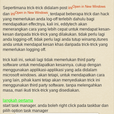
Open in New Windows
Sepertimana trick-trick didalam post
ini
Open in New Windows
dan
ini
, terdapat beberapa trick dan hack
yang memerlukan anda log-off terlebih dahulu bagi
mendapatkan effectnya, kali ini, eddytech akan
menerangkan cara yang lebih cepat untuk mendapat kesan-
kesan daripada trick-trick yang dilakukan. tidak perlu lagi
anda logging-off, tidak perlu lagi anda tutup winamp,itunes
anda untuk mendapat kesan khas daripada trick-trick yang
memerlukan logging off.
trick kali ini, sekali lagi tidak memerlukan third party
software untuk mendapatkan kesannya. cukup dengan
menggunakan applikasi-applikasi yang ada didalam
microsoft windows. akan tetapi, untuk mendapatkan cara
yang lain, pihak kami tetap akan menyediakan trick ini
menggunakan third party software. tanpa melengahkan
masa, mari ikuti trick-trick yang disediakan.
langkah pertama
start task manager. anda boleh right click pada taskbar dan
pilih option task manager