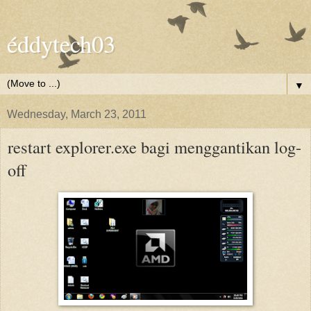
éddytech03
▼
Wednesday, March 23, 2011
restart explorer.exe bagi menggantikan log-
off