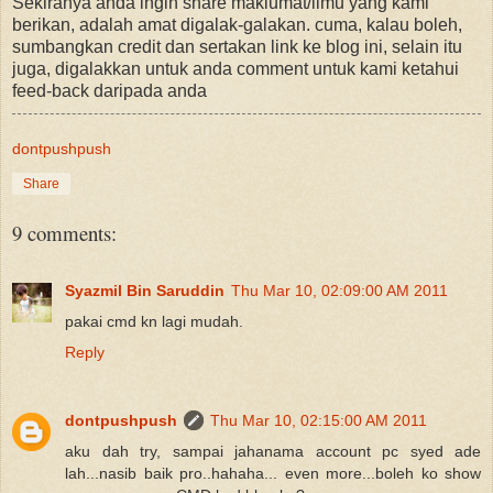
Sekiranya anda ingin share maklumat/ilmu yang kami
berikan, adalah amat digalak-galakan. cuma, kalau boleh,
sumbangkan credit dan sertakan link ke blog ini, selain itu
juga, digalakkan untuk anda comment untuk kami ketahui
feed-back daripada anda
dontpushpush
Share
9 comments:
Syazmil Bin Saruddin
Thu Mar 10, 02:09:00 AM 2011
pakai cmd kn lagi mudah.
Reply
dontpushpush
Thu Mar 10, 02:15:00 AM 2011
aku dah try, sampai jahanama account pc syed ade
lah...nasib baik pro..hahaha... even more...boleh ko show