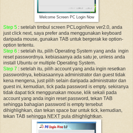
Welcome Screen PC Login Now
Step 5
: setelah timbul screen PCLoginNow ver2.0, anda
just click next, saya prefer anda menggunakan keyboard
daripada mouse, gunakan TAB untuk bergerak ke option-
option tertentu.
Step 6
: setelah itu, pilih Operating System yang anda ingin
reset passwordnya. kebiasaanya ada satu je, unless anda
install Ubuntu or multiple Operating System.
Step 7
: setelah itu, pilih account yang anda ingin resetkan
passwordnya, kebiasaannya administrator dan guest tidak
kena mengena, just pilih selain daripada administrator dan
guest ini, kemudian, tick pada password is empty. sekiranya
tidak dapat tick menggunakan mouse, klik sekali pada
account yang anda ingin reset password, tekan TAB
sehingga bahagian password is empty tersebut
dihighlighkan, dan tekan space bar untuk tick, kemudian,
tekan TAB sehingga NEXT pula dihighlightkan.