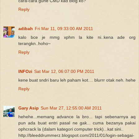
cara-cara gune CMD kad blog ko?
Reply
adibah
Fri Mar 11, 09:33:00 AM 2011
kalo bce je mmg xphm la kite ni..kena ade org
terangkn..hoho~
Reply
INFOzi
Sat Mar 12, 06:07:00 PM 2011
kene buat sndri baru leh paham kot.... blurrr otak neh. hehe
Reply
Gary Asip
Sun Mar 27, 12:55:00 AM 2011
hehehe...memang advance la bro... tapi sebenarnya aq
pun ada buat entri pasal ne gak... cuma bezanya pakai
ophcrack la (dalam kategori computer trick)...kat sini..
http://bleeddrummerz.blogspot.com/2011/01/login-sebagai-