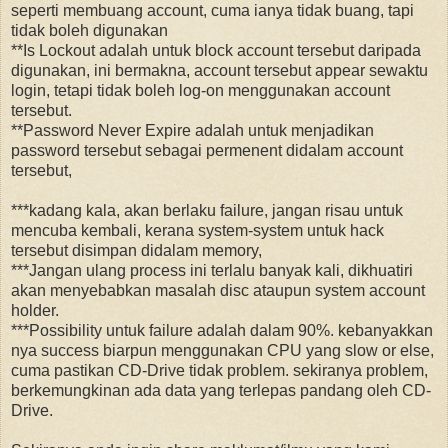
seperti membuang account, cuma ianya tidak buang, tapi
tidak boleh digunakan
**Is Lockout adalah untuk block account tersebut daripada
digunakan, ini bermakna, account tersebut appear sewaktu
login, tetapi tidak boleh log-on menggunakan account
tersebut.
**Password Never Expire adalah untuk menjadikan
password tersebut sebagai permenent didalam account
tersebut,
***kadang kala, akan berlaku failure, jangan risau untuk
mencuba kembali, kerana system-system untuk hack
tersebut disimpan didalam memory,
***Jangan ulang process ini terlalu banyak kali, dikhuatiri
akan menyebabkan masalah disc ataupun system account
holder.
***Possibility untuk failure adalah dalam 90%. kebanyakkan
nya success biarpun menggunakan CPU yang slow or else,
cuma pastikan CD-Drive tidak problem. sekiranya problem,
berkemungkinan ada data yang terlepas pandang oleh CD-
Drive.