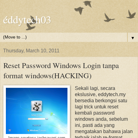
éddytech03
▼
Thursday, March 10, 2011
Reset Password Windows Login tanpa
format windows(HACKING)
Sekali lagi, secara
ekslusive, eddytech.my
bersedia berkongsi satu
lagi trick untuk reset
kembali password
windows anda, sebelum
ini, pasti ada yang
mengatakan bahawa jalan
terbaik ialah re-format
Image courtesy jashsayani.com