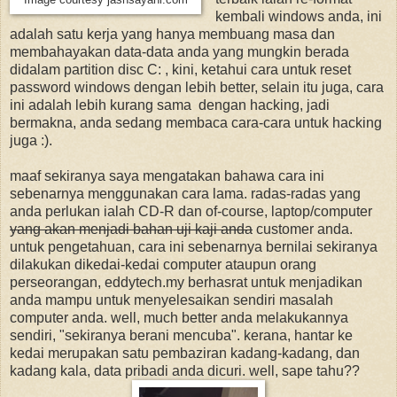
kembali windows anda, ini
adalah satu kerja yang hanya membuang masa dan
membahayakan data-data anda yang mungkin berada
didalam partition disc C: , kini, ketahui cara untuk reset
password windows dengan lebih better, selain itu juga, cara
ini adalah lebih kurang sama dengan hacking, jadi
bermakna, anda sedang membaca cara-cara untuk hacking
juga :).
maaf sekiranya saya mengatakan bahawa cara ini
sebenarnya menggunakan cara lama. radas-radas yang
anda perlukan ialah CD-R dan of-course, laptop/computer
yang akan menjadi bahan uji kaji anda
customer anda.
untuk pengetahuan, cara ini sebenarnya bernilai sekiranya
dilakukan dikedai-kedai computer ataupun orang
perseorangan, eddytech.my berhasrat untuk menjadikan
anda mampu untuk menyelesaikan sendiri masalah
computer anda. well, much better anda melakukannya
sendiri, "sekiranya berani mencuba". kerana, hantar ke
kedai merupakan satu pembaziran kadang-kadang, dan
kadang kala, data pribadi anda dicuri. well, sape tahu??