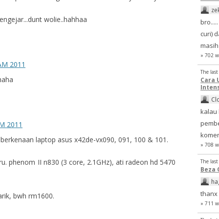
ze
gejar...dunt wolie..hahhaa
bro...
curi)
masih 
» 702 w
 AM 2011
The las
.haha
Cara 
Inten
Cl
kalau 
pembe
AM 2011
komen
. berkenaan laptop asus x42de-vx090, 091, 100 & 101.
» 708 w
ru. phenom II n830 (3 core, 2.1GHz), ati radeon hd 5470
The las
Beza 
ha
thanx 
arik, bwh rm1600.
» 711 w