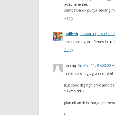
ade...hehehhe....
sumbatparok punya sedang men
Reply
adibah
Fri Mar 11, 04:15:00
msk ranking kire femes la tu.
Reply
orang
Fri Mar 11, 07:53:00 
Salam bro, tlg bg ulasan sket
ikut spec dtg ngn proc amd ba
512mb ddr3.
plan nk amik la, harga pn men
tq