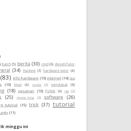
s
berita
(30)
)
batch
(5)
cmd
(6)
designTutor
neral
(34)
Hacking
(3)
hardware-tutor
(4)
(83)
info-hardware
(10)
internet
(14)
isu
a
(10)
linux
(4)
pendapat
(6)
nvidia
(2)
ng
(18)
pesanan
(10)
Politik
(4)
reg
(2)
s
(25)
software
(26)
review_blog
(2)
tutorial
trick
(37)
e_tutorial
(15)
unity
(11)
ik minggu ini