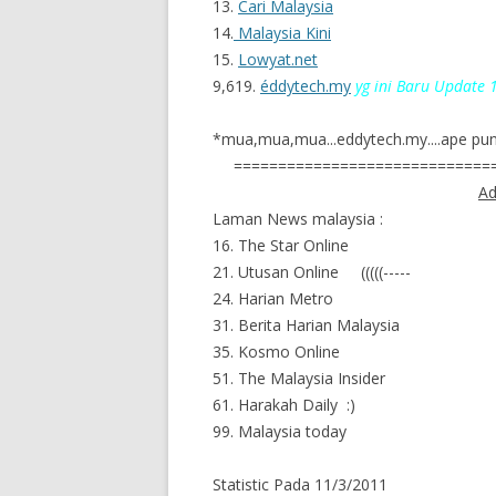
13.
Cari Malaysia
14.
Malaysia Kini
15.
Lowyat.net
9,619.
éddytech.my
yg ini Baru Update
*mua,mua,mua...eddytech.my....ape punya
=============================
Ad
Laman News malaysia :
16. The Star Online
21. Utusan Online (((((-----
24. Harian Metro
31. Berita Harian Malaysia
35. Kosmo Online
51. The Malaysia Insider
61. Harakah Daily :)
99. Malaysia today
Statistic Pada 11/3/2011