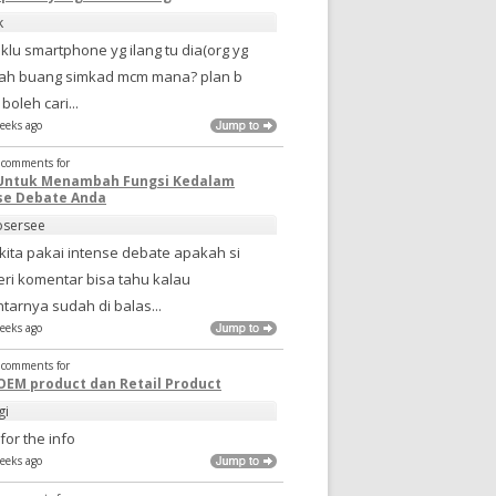
k
.. klu smartphone yg ilang tu dia(org yg
 dah buang simkad mcm mana? plan b
boleh cari...
eeks ago
t comments for
Untuk Menambah Fungsi Kedalam
se Debate Anda
osersee
kita pakai intense debate apakah si
ri komentar bisa tahu kalau
tarnya sudah di balas...
eeks ago
t comments for
OEM product dan Retail Product
gi
for the info
eeks ago