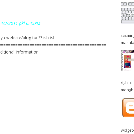
 14/3/2011 pkl 6.45PM
rasminy
 website/blog tue?? ish-ish...
masala
=============================================
ditional Information
right 
menghal
widget