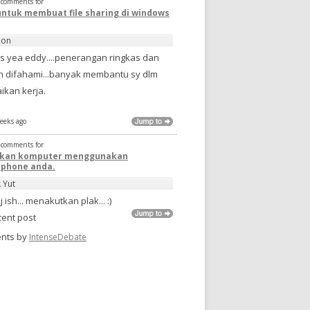
t comments for
untuk membuat file sharing di windows
non
s yea eddy....penerangan ringkas dan
 difahami...banyak membantu sy dlm
ikan kerja.
eeks ago
t comments for
pkan komputer menggunakan
phone anda.
k Yut
j ish... menakutkan plak... :)
cent post
nts by
IntenseDebate