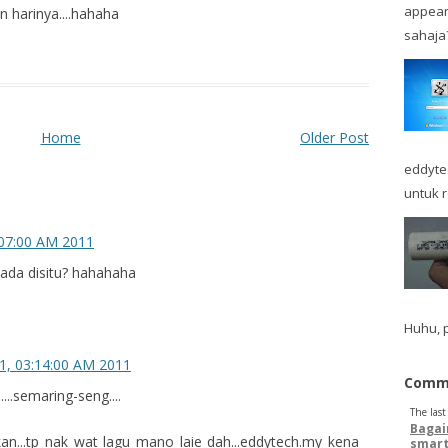
appear
n harinya....hahaha
sahaja? 
Home
Older Post
eddytec
untuk r
:07:00 AM 2011
ada disitu? hahahaha
Huhu, p
11, 03:14:00 AM 2011
Comme
...semaring-seng....
The las
Bagai
lkan...tp nak wat lagu mano laie dah...eddytech.my kena
smart