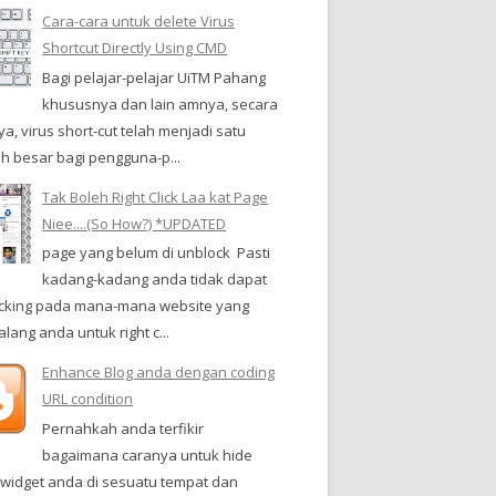
Cara-cara untuk delete Virus
Shortcut Directly Using CMD
Bagi pelajar-pelajar UiTM Pahang
khususnya dan lain amnya, secara
a, virus short-cut telah menjadi satu
h besar bagi pengguna-p...
Tak Boleh Right Click Laa kat Page
Niee....(So How?) *UPDATED
page yang belum di unblock Pasti
kadang-kadang anda tidak dapat
clicking pada mana-mana website yang
ang anda untuk right c...
Enhance Blog anda dengan coding
URL condition
Pernahkah anda terfikir
bagaimana caranya untuk hide
-widget anda di sesuatu tempat dan