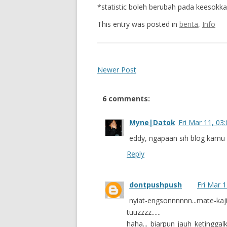
*statistic boleh berubah pada keesokka
This entry was posted in
berita
,
Info
Newer Post
6 comments:
Myne|Datok
Fri Mar 11, 03
eddy, ngapaan sih blog kamu 
Reply
dontpushpush
Fri Mar 
nyiat-engsonnnnnn...mate-kaji.
tuuzzzz......
haha... biarpun jauh ketingga