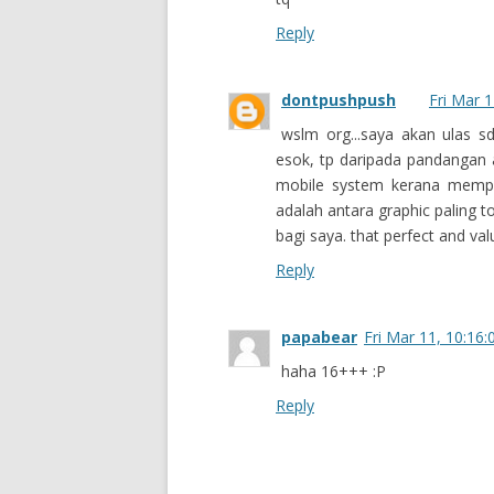
Reply
dontpushpush
Fri Mar 
wslm org...saya akan ulas 
esok, tp daripada pandangan a
mobile system kerana mempuny
adalah antara graphic paling to
bagi saya. that perfect and val
Reply
papabear
Fri Mar 11, 10:16
haha 16+++ :P
Reply