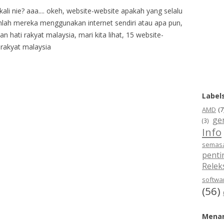
kali nie? aaa.... okeh, website-website apakah yang selalu
sahlah mereka menggunakan internet sendiri atau apa pun,
n hati rakyat malaysia, mari kita lihat, 15 website-
 rakyat malaysia
Label
AMD
(7
ge
(3)
Info
semas
penti
Relek
softwar
(56)
Menar