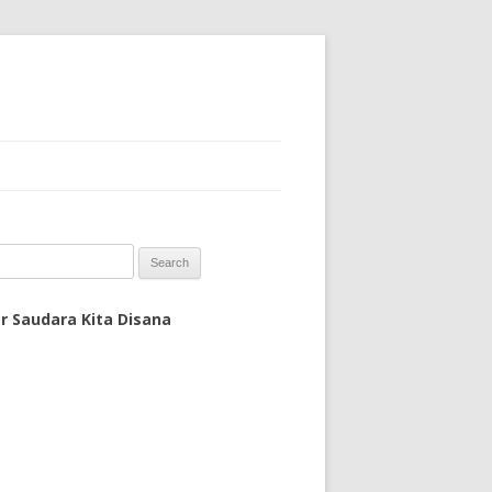
 for:
r Saudara Kita Disana