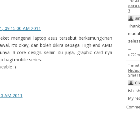
The las
cara 
7
ai
Thank
11, 09:15:00 AM 2011
mudah
sdeket mengenai laptop asus tersebut berkemungkinan
selesa
wal, it's okey, dan boleh dikira sebagai High-end AMD
...
ai 3-core design. selain itu juga, graphic card nya
» 720 w
p bagi mobile series.
The las
ueable :)
Hidu
Smart
Ci
ish ish
:00 AM 2011
My re
Comme