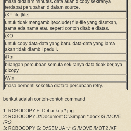
masa didalam minutes. data akan dicopy sekiranya
terdapat perubahan didalam source.
/XF file [file]
untuk tidak mengambil(exclude) file-file yang disetkan,
sama ada nama atau seperti contoh ditable diatas.
/XO
untuk copy data-data yang baru. data-data yang lama
akan tidak diambil peduli.
/R:n
bilangan percubaan semula sekiranya data tidak berjaya
dicopy
/W:n
masa berhenti seketika diatara percubaan retry.
berikut adalah contoh-contoh command
1: ROBOCOPY E: D:\backup *.jpg
2: ROBOCOPY J:\Document C:\Simpan *.docx /S /MOVE
/R:2
3: ROBOCOPY G: D:\SEMUA *.* /S /MOVE /MOT:2 /XF