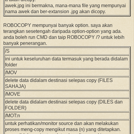
awek.jpg ini bermakna, mana-mana file yang mempunyai
nama awek dan ber-extansion .jpg akan dicopy.
ROBOCOPY mempunyai banyak option. saya akan
terangkan sesetengah daripada option-option yang ada.
anda boleh run CMD dan taip ROBOCOPY /? untuk lebih
banyak penerangan.
/S
ini untuk keseluruhan data termasuk yang berada didalam
folder
/MOV
delete data didalam destinasi selepas copy (FILES
SAHAJA)
/MOVE
delete data didalam destinasi selepas copy (DILES dan
FOLDER)
/MOT:n
untuk perhatikan/monitor source dan akan melakukan
proses meng-copy mengikut masa (n) yang ditetapkan.