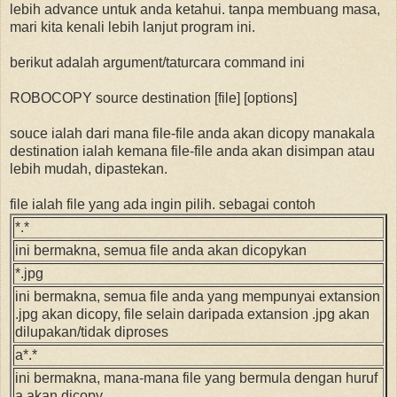
lebih advance untuk anda ketahui. tanpa membuang masa,
mari kita kenali lebih lanjut program ini.
berikut adalah argument/taturcara command ini
ROBOCOPY source destination [file] [options]
souce ialah dari mana file-file anda akan dicopy manakala
destination ialah kemana file-file anda akan disimpan atau
lebih mudah, dipastekan.
file ialah file yang ada ingin pilih. sebagai contoh
*.*
ini bermakna, semua file anda akan dicopykan
*.jpg
ini bermakna, semua file anda yang mempunyai extansion
.jpg akan dicopy, file selain daripada extansion .jpg akan
dilupakan/tidak diproses
a*.*
ini bermakna, mana-mana file yang bermula dengan huruf
a akan dicopy.