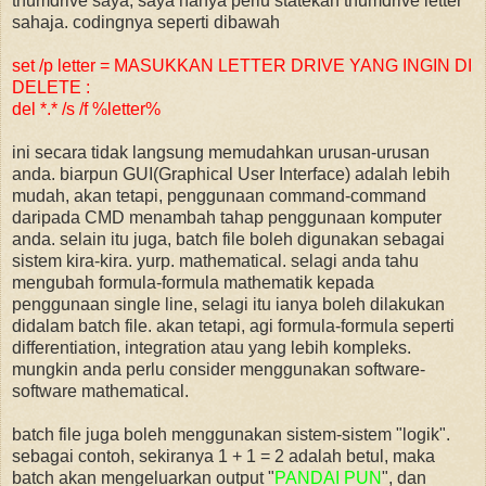
thumdrive saya, saya hanya perlu statekan thumdrive letter
sahaja. codingnya seperti dibawah
set /p letter = MASUKKAN LETTER DRIVE YANG INGIN DI
DELETE :
del *.* /s /f %letter%
ini secara tidak langsung memudahkan urusan-urusan
anda. biarpun GUI(Graphical User Interface) adalah lebih
mudah, akan tetapi, penggunaan command-command
daripada CMD menambah tahap penggunaan komputer
anda. selain itu juga, batch file boleh digunakan sebagai
sistem kira-kira. yurp. mathematical. selagi anda tahu
mengubah formula-formula mathematik kepada
penggunaan single line, selagi itu ianya boleh dilakukan
didalam batch file. akan tetapi, agi formula-formula seperti
differentiation, integration atau yang lebih kompleks.
mungkin anda perlu consider menggunakan software-
software mathematical.
batch file juga boleh menggunakan sistem-sistem "logik".
sebagai contoh, sekiranya 1 + 1 = 2 adalah betul, maka
batch akan mengeluarkan output "
PANDAI PUN
", dan