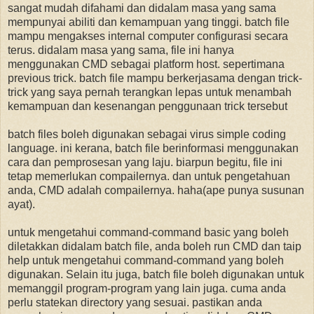
sangat mudah difahami dan didalam masa yang sama
mempunyai abiliti dan kemampuan yang tinggi. batch file
mampu mengakses internal computer configurasi secara
terus. didalam masa yang sama, file ini hanya
menggunakan CMD sebagai platform host. sepertimana
previous trick. batch file mampu berkerjasama dengan trick-
trick yang saya pernah terangkan lepas untuk menambah
kemampuan dan kesenangan penggunaan trick tersebut
batch files boleh digunakan sebagai virus simple coding
language. ini kerana, batch file berinformasi menggunakan
cara dan pemprosesan yang laju. biarpun begitu, file ini
tetap memerlukan compailernya. dan untuk pengetahuan
anda, CMD adalah compailernya. haha(ape punya susunan
ayat).
untuk mengetahui command-command basic yang boleh
diletakkan didalam batch file, anda boleh run CMD dan taip
help untuk mengetahui command-command yang boleh
digunakan. Selain itu juga, batch file boleh digunakan untuk
memanggil program-program yang lain juga. cuma anda
perlu statekan directory yang sesuai. pastikan anda