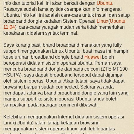
Info dan tutorial kali ini akan berkait dengan
Ubuntu
.
Rasanya sudah lama sy tidak sampaikan info mengenai
Ubuntu. Info kali ini adalah cara-cara untuk install dan setup
broadband dongle kedalam Sistem Operasi
Linux
(
Ubuntu
11.04
). cara-caranya agak mudah serta tidak memerlukan
kepakaran didalam syntax terminal.
Saya kurang pasti brand broadband manakah yang fully
support menggunakan Linux Ubuntu, buat masa ini, hampir
keseluruhan broadband dongle brand
Huawei
boleh
beroperasi didalam sistem operasi ubuntu. Pernah saya
mencuba broadband dongle daripada celcom (ZTE MF190
HSUPA). saya dapati broadband tersebut dapat dijumpai
oleh sistem operasi Ubuntu. Akan tetapi, saya tidak dapat
browsing biarpun sudah connected. Sekiranya anda
mendapati adanya brand broadband dongle yang lain yang
mampu support ke sistem operasi Ubuntu, anda boleh
sampaikan pada ruangan comment dibawah.
Kelebihan menggunakan Internet didalam sistem operasi
Linux(Ubuntu) ialah, tahap kelajuan browsing
menggunakan sistem operasi linux jauh lebih pantas