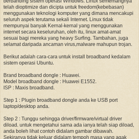
berbanding sistem operasi Windows. Linux sememangnya
telah dioptimize dan dicipta untuk freedom(kebebasan)
menggunakan teknologi komputer yang dimana mencakupi
seluruh aspek terutama sekali Internet. Linux tidak
mempunyai banyak Kernal-kernal yang menggunakan
internet secara keseluruhan, oleh itu, linux amat-amat
sesuai bagi mereka yang heavy Surfing. Tambahan, juga
selamat daripada ancaman virus,malware mahupun trojan.
Berikut adalah cara-cara untuk install broadband kedalam
sistem operasi Ubuntu.
Brand broadband dongle : Huawei.
Model broadband dongle : Huawei E1552.
ISP : Maxis broadband.
Step 1 : Plugin broadband dongle anda ke USB port
laptop/desktop anda.
Step 2 : Tunggu sehingga driver/firmware/virtual driver
diload. untuk mengetahui sama ada ianya telah siap diload,
anda boleh lihat contoh didalam gambar dibawah.
Sekiranya tidak keluar didalam tempoh masa yang agak