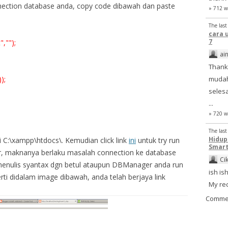
nection database anda, copy code dibawah dan paste
» 712 w
The las
cara 
7
,"");
ai
Thank
mudah
);
selesa
...
» 720 w
The las
Hidu
di C:\xampp\htdocs\. Kemudian click link
ini
untuk try run
Smart
ror, maknanya berlaku masalah connection ke database
Ci
 menulis syantax dgn betul ataupun DBManager anda run
ish ish
rti didalam image dibawah, anda telah berjaya link
My re
Comme