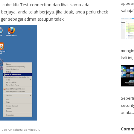
appear
cube klik Test connection dan lihat sama ada
sahaja? 
berjaya, anda telah berjaya. jika tidak, anda perlu check
r sebagai admin ataupun tidak.
mengin
kali in
Sepert
securi
adala...
Comme
 lupe run sebagai admin dulu