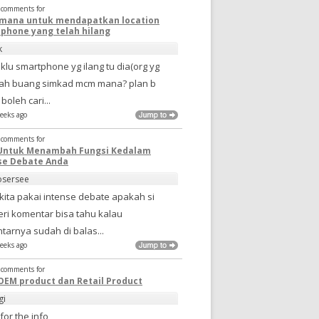
t comments for
mana untuk mendapatkan location
phone yang telah hilang
k
.. klu smartphone yg ilang tu dia(org yg
 dah buang simkad mcm mana? plan b
boleh cari...
eeks ago
t comments for
Untuk Menambah Fungsi Kedalam
se Debate Anda
osersee
kita pakai intense debate apakah si
ri komentar bisa tahu kalau
tarnya sudah di balas...
eeks ago
t comments for
OEM product dan Retail Product
gi
for the info