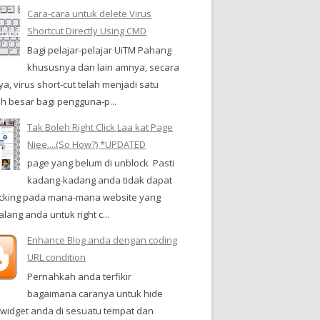
Cara-cara untuk delete Virus
Shortcut Directly Using CMD
Bagi pelajar-pelajar UiTM Pahang
khususnya dan lain amnya, secara
a, virus short-cut telah menjadi satu
h besar bagi pengguna-p...
Tak Boleh Right Click Laa kat Page
Niee....(So How?) *UPDATED
page yang belum di unblock Pasti
kadang-kadang anda tidak dapat
clicking pada mana-mana website yang
ang anda untuk right c...
Enhance Blog anda dengan coding
URL condition
Pernahkah anda terfikir
bagaimana caranya untuk hide
-widget anda di sesuatu tempat dan