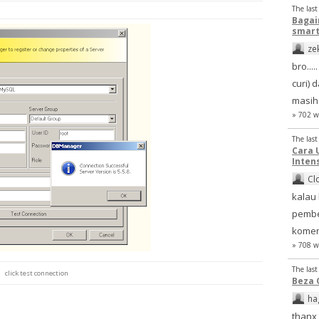
The las
Bagai
smart
ze
bro...
curi)
masih 
» 702 w
The las
Cara 
Inten
Cl
kalau 
pembe
komen
» 708 w
The las
click test connection
Beza 
ha
thanx 