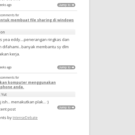
eeks ago
t comments for
untuk membuat file sharing di windows
non
s yea eddy....penerangan ringkas dan
 difahami...banyak membantu sy dlm
ikan kerja.
eeks ago
t comments for
pkan komputer menggunakan
phone anda.
k Yut
j ish... menakutkan plak... :)
cent post
nts by
IntenseDebate