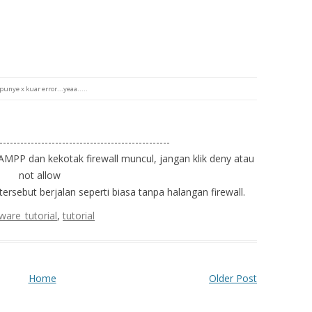
punye x kuar error...yeaa.....
-------------------------------------------------
AMPP dan kekotak firewall muncul, jangan klik deny atau
not allow
tersebut berjalan seperti biasa tanpa halangan firewall.
ware_tutorial
,
tutorial
Home
Older Post