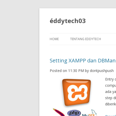
éddytech03
HOME
TENTANG EDDYTECH
Setting XAMPP dan DBMan
Posted on 11:30 PM by dontpushpush
Entry 
compu
ada ya
step d
diberi