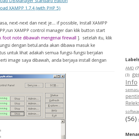
oad DBManager Standard Edition
oad XAMPP 1.7.4 (with PHP 5)
asa, next-next dan next je.... if possible, Install XAMPP
AMPP,run XAMPP control manager dan klik button start
uk foot note dibawah mengenai firewall
]. setelah itu, klik
ungsi dengan betul.anda akan dibawa masuk ke
us untuk lihat adakah semua fungsi-fungsi berjalan
Label
erti image saya dibawah, anda berjaya install dengan
AMD
(7
ge
(3)
Info
semas
penti
Relek
softwar
(56)
Menar