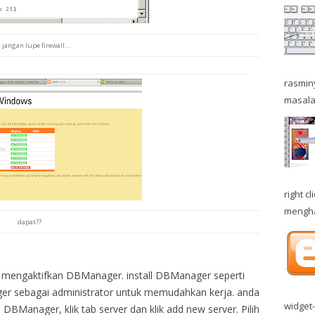
jangan lupe firewall...
rasminy
masala
right 
menghal
dapat??
n mengaktifkan DBManager. install DBManager seperti
ager sebagai administrator untuk memudahkan kerja. anda
widget
Manager, klik tab server dan klik add new server. Pilih