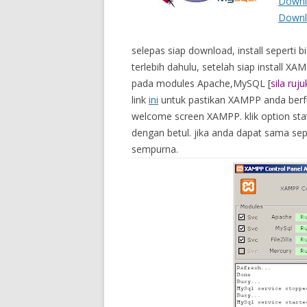
Downl
Downl
selepas siap download, install seperti bi
terlebih dahulu, setelah siap install X
pada modules Apache,MySQL [
sila ruj
link
ini
untuk pastikan XAMPP anda berf
welcome screen XAMPP. klik option stat
dengan betul. jika anda dapat sama sep
sempurna.