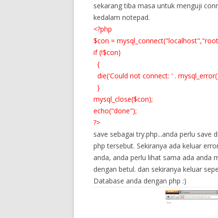
sekarang tiba masa untuk menguji con
kedalam notepad.
<?php
$con = mysql_connect("localhost","root"
if (!$con)
{
die('Could not connect: ' . mysql_error()
}
mysql_close($con);
echo("done");
?>
save sebagai try.php...anda perlu save 
php tersebut. Sekiranya ada keluar er
anda, anda perlu lihat sama ada anda
dengan betul. dan sekiranya keluar sepe
Database anda dengan php :)