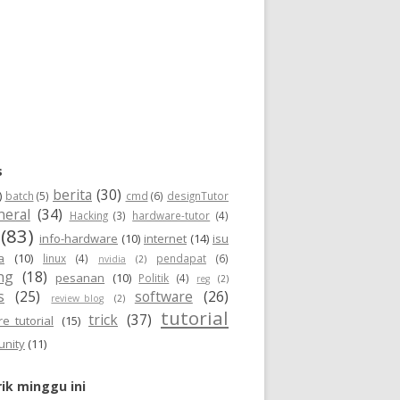
s
berita
(30)
)
batch
(5)
cmd
(6)
designTutor
neral
(34)
Hacking
(3)
hardware-tutor
(4)
(83)
info-hardware
(10)
internet
(14)
isu
a
(10)
linux
(4)
pendapat
(6)
nvidia
(2)
ng
(18)
pesanan
(10)
Politik
(4)
reg
(2)
s
(25)
software
(26)
review_blog
(2)
tutorial
trick
(37)
e_tutorial
(15)
unity
(11)
ik minggu ini