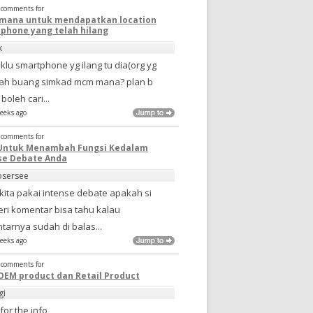
t comments for
mana untuk mendapatkan location
phone yang telah hilang
k
.. klu smartphone yg ilang tu dia(org yg
 dah buang simkad mcm mana? plan b
boleh cari...
eeks ago
t comments for
Untuk Menambah Fungsi Kedalam
se Debate Anda
osersee
kita pakai intense debate apakah si
ri komentar bisa tahu kalau
tarnya sudah di balas...
eeks ago
t comments for
OEM product dan Retail Product
gi
for the info