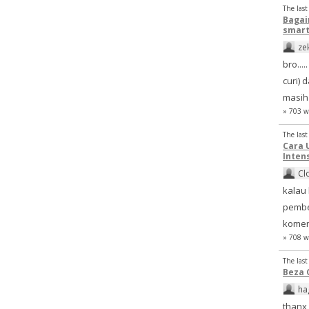
The las
Bagai
smart
ze
bro...
curi)
masih 
» 703 w
The las
Cara 
Inten
Cl
kalau 
pembe
komen
» 708 w
The las
Beza 
ha
thanx 