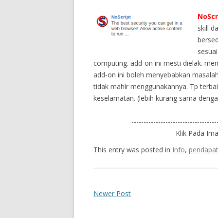
NoScri
skill 
bersed
sesua
computing. add-on ini mesti dielak. 
add-on ini boleh menyebabkan masalah 
tidak mahir menggunakannya. Tp terba
keselamatan. (lebih kurang sama deng
-----------------------------------
Klik Pada Im
This entry was posted in
Info
,
pendapa
Newer Post