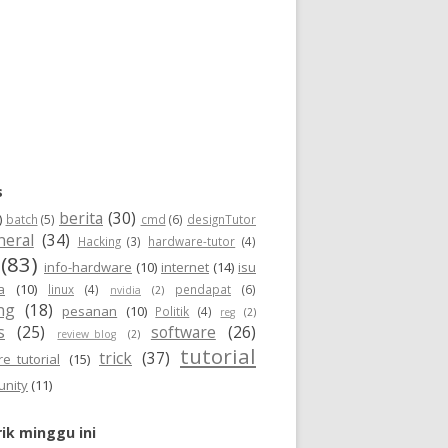
s
berita
(30)
)
batch
(5)
cmd
(6)
designTutor
neral
(34)
Hacking
(3)
hardware-tutor
(4)
(83)
info-hardware
(10)
internet
(14)
isu
a
(10)
linux
(4)
pendapat
(6)
nvidia
(2)
ng
(18)
pesanan
(10)
Politik
(4)
reg
(2)
s
(25)
software
(26)
review_blog
(2)
tutorial
trick
(37)
e_tutorial
(15)
unity
(11)
ik minggu ini