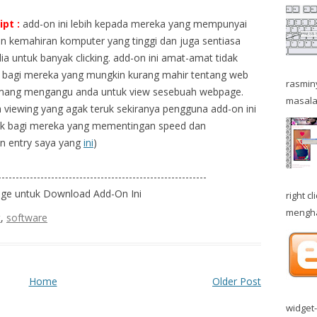
pt :
add-on ini lebih kepada mereka yang mempunyai
dan kemahiran komputer yang tinggi dan juga sentiasa
ia untuk banyak clicking. add-on ini amat-amat tidak
i bagi mereka yang mungkin kurang mahir tentang web
rasminy
memang mengangu anda untuk view sesebuah webpage.
masala
viewing yang agak teruk sekiranya pengguna add-on ini
ik bagi mereka yang mementingan speed dan
an entry saya yang
ini
)
-----------------------------------------------------------
age untuk Download Add-On Ini
right 
menghal
t
,
software
Home
Older Post
widget