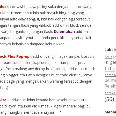
lock :
oowwhh, saya paling suka dengan add-on yang
etul-betul membantu bila nak masuk blog-blog yang
yai auto-play song, if, kita nak dengar lagu tersebut,
tengah-tengah flash yang diblock. add-on ini block semua
pa yang bergantung dengan flash.
Kelemahan
add-on ini
ipada playlist youtube, anda perlu klik play setiap kali
, banyak kebaikkan daripada keburukkan.
Label
ock Plus Pop-up :
add-on yang ini agak simple, biarpun
AMD
(7
ge
er baru sudah dilengkapi dengan kemampuan "prevent
(3)
Info
age from making any dialog box", tetapi, add-on ini masih
ng blogger atau web designer buat code alert ini, ianya
semas
penti
ada page yang mengeluarkan warning tersebut. dengan
Relek
.. :)
softwar
(56)
ite :
add-on ini lebih kepada ban sesebuah website
da dilayari ataupun diklik masuk. agak menarik bagi ibu
Menar
ang mungkin membaca entry ini -_-' .