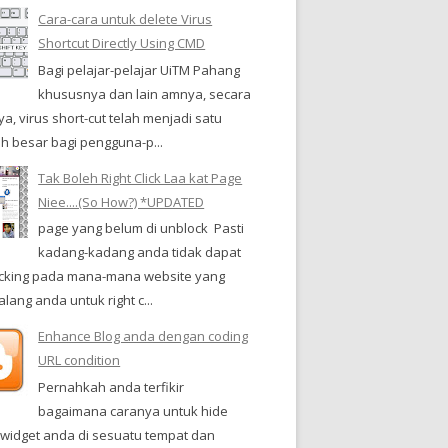
Cara-cara untuk delete Virus
Shortcut Directly Using CMD
Bagi pelajar-pelajar UiTM Pahang
khususnya dan lain amnya, secara
a, virus short-cut telah menjadi satu
h besar bagi pengguna-p...
Tak Boleh Right Click Laa kat Page
Niee....(So How?) *UPDATED
page yang belum di unblock Pasti
kadang-kadang anda tidak dapat
clicking pada mana-mana website yang
ang anda untuk right c...
Enhance Blog anda dengan coding
URL condition
Pernahkah anda terfikir
bagaimana caranya untuk hide
-widget anda di sesuatu tempat dan