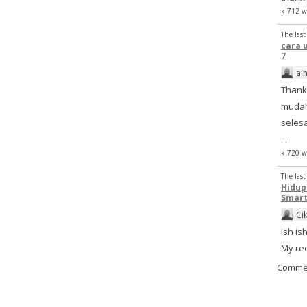
» 712 w
The las
cara 
7
ai
Thank
mudah
selesa
...
» 720 w
The las
Hidu
Smart
Ci
ish ish
My re
Comme