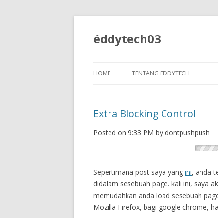
éddytech03
HOME
TENTANG EDDYTECH
Extra Blocking Control
Posted on 9:33 PM by dontpushpush
Sepertimana post saya yang
ini
, anda t
didalam sesebuah page. kali ini, saya 
memudahkan anda load sesebuah page. d
Mozilla Firefox, bagi google chrome, h