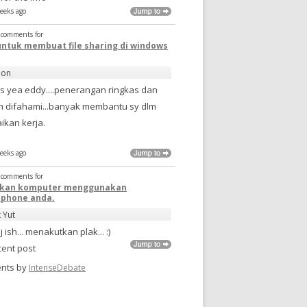
eeks ago
t comments for
untuk membuat file sharing di windows
non
s yea eddy....penerangan ringkas dan
 difahami...banyak membantu sy dlm
ikan kerja.
eeks ago
t comments for
pkan komputer menggunakan
phone anda.
k Yut
j ish... menakutkan plak... :)
cent post
nts by
IntenseDebate