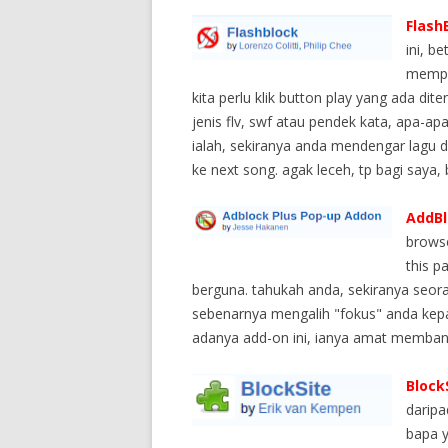
FlashB
ini, b
mempun
kita perlu klik button play yang ada di
jenis flv, swf atau pendek kata, apa-a
ialah, sekiranya anda mendengar lagu dar
ke next song. agak leceh, tp bagi saya
AddBl
brows
this p
berguna. tahukah anda, sekiranya seora
sebenarnya mengalih "fokus" anda kep
adanya add-on ini, ianya amat membantu
BlockS
daripa
bapa y